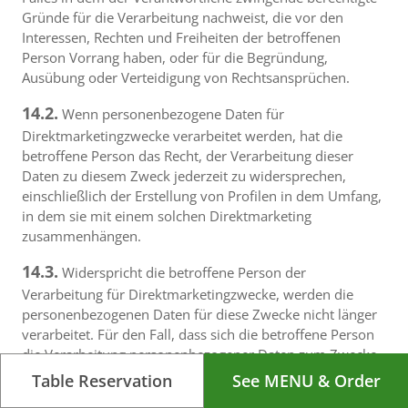
Gründe für die Verarbeitung nachweist, die vor den
Interessen, Rechten und Freiheiten der betroffenen
Person Vorrang haben, oder für die Begründung,
Ausübung oder Verteidigung von Rechtsansprüchen.
14.2.
Wenn personenbezogene Daten für
Direktmarketingzwecke verarbeitet werden, hat die
betroffene Person das Recht, der Verarbeitung dieser
Daten zu diesem Zweck jederzeit zu widersprechen,
einschließlich der Erstellung von Profilen in dem Umfang,
in dem sie mit einem solchen Direktmarketing
zusammenhängen.
14.3.
Widerspricht die betroffene Person der
Verarbeitung für Direktmarketingzwecke, werden die
personenbezogenen Daten für diese Zwecke nicht länger
verarbeitet. Für den Fall, dass sich die betroffene Person
die Verarbeitung personenbezogener Daten zum Zwecke
des Direktmarketings separat und ohne Verbindung zu
Table Reservation
See MENU & Order
einer anderen Handlung entscheidet, einschließlich durch