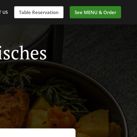
 US
Table Reservation
See MENU & Order
isches