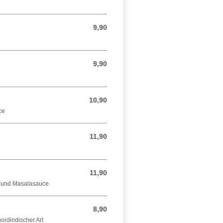
9,90
9,90 EUR
e
9,90
9,90 EUR
10,90
10,90 EUR
ce
11,90
11,90 EUR
11,90
11,90 EUR
s und Masalasauce
8,90
8,90 EUR
ordindischer Art