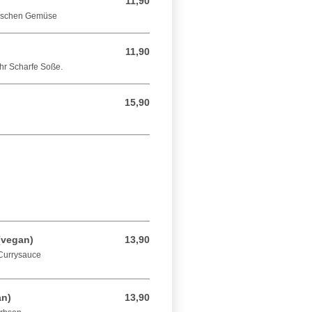
11,90
11,90 EUR
Frischen Gemüse
11,90
11,90 EUR
ehr Scharfe Soße.
15,90
15,90 EUR
(vegan)
13,90
13,90 EUR
Currysauce
an)
13,90
13,90 EUR