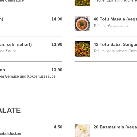
her Chillisauce
frischer Spinat mit Kicher
n)
14,90
40 Tofu Masala (veg
14,90 EUR
Tofu mit Masalasauce
n, sehr scharf)
13,90
42 Tofu Sabzi Sanga
13,90 EUR
aloo-Sauce
Tofu mit gemischtem Gem
gan
13,90
13,90 EUR
chtem Gemüse und Kokosnusssauce
ALATE
4,50
20 Basmatireis (vega
4,50 EUR
eibelstücken