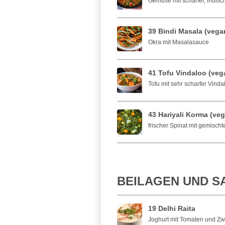
Gemüse mit scharfer, indisc
39 Bindi Masala (vega
Okra mit Masalasauce
41 Tofu Vindaloo (vega
Tofu mit sehr scharfer Vind
43 Hariyali Korma (ve
frischer Spinat mit gemis
BEILAGEN UND S
19 Delhi Raita
Joghurt mit Tomaten und Zw