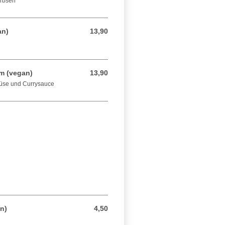
erbsen
an)
13,90
13,90 EUR
m (vegan)
13,90
13,90 EUR
üse und Currysauce
n)
4,50
4,50 EUR