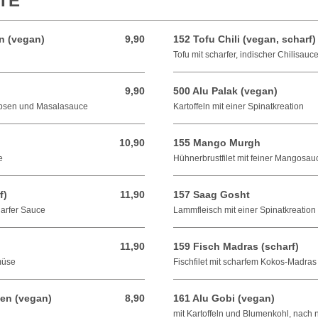
TE
n (vegan)
9,90
152 Tofu Chili (vegan, scharf)
9,90 EUR
Tofu mit scharfer, indischer Chilisauc
9,90
500 Alu Palak (vegan)
9,90 EUR
rbsen und Masalasauce
Kartoffeln mit einer Spinatkreation
10,90
155 Mango Murgh
10,90 EUR
e
Hühnerbrustfilet mit feiner Mangosau
f)
11,90
157 Saag Gosht
11,90 EUR
harfer Sauce
Lammfleisch mit einer Spinatkreation
11,90
159 Fisch Madras (scharf)
11,90 EUR
müse
Fischfilet mit scharfem Kokos-Madra
sen (vegan)
8,90
161 Alu Gobi (vegan)
8,90 EUR
mit Kartoffeln und Blumenkohl, nach n