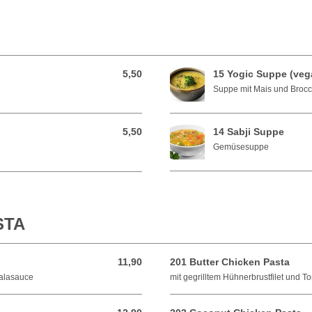
5,50
15 Yogic Suppe (veg
5,50 EUR
Suppe mit Mais und Brocc
5,50
14 Sabji Suppe
5,50 EUR
Gemüsesuppe
STA
11,90
201 Butter Chicken Pasta
11,90 EUR
salasauce
mit gegrilltem Hühnerbrustfilet und 