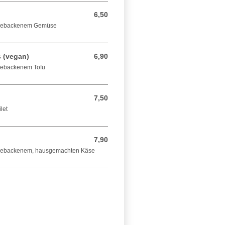
6,50
6,50 EUR
l gebackenem Gemüse
s (vegan)
6,90
6,90 EUR
 gebackenem Tofu
7,50
7,50 EUR
let
7,90
7,90 EUR
 gebackenem, hausgemachten Käse