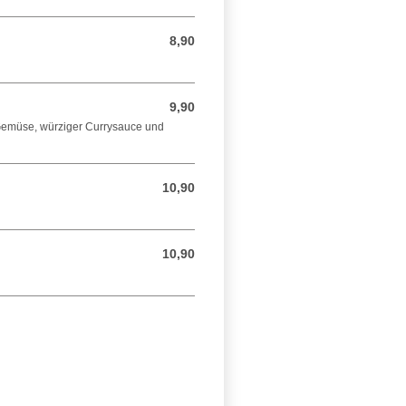
8,90
8,90 EUR
9,90
9,90 EUR
 Gemüse, würziger Currysauce und
10,90
10,90 EUR
10,90
10,90 EUR