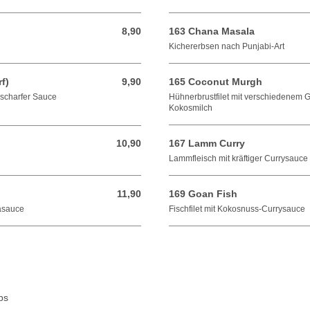
8,90
163 Chana Masala
8,90 EUR
Kichererbsen nach Punjabi-Art
f)
9,90
165 Coconut Murgh
9,90 EUR
r scharfer Sauce
Hühnerbrustfilet mit verschiedenem
Kokosmilch
10,90
167 Lamm Curry
10,90 EUR
Lammfleisch mit kräftiger Currysauce
11,90
169 Goan Fish
11,90 EUR
asauce
Fischfilet mit Kokosnuss-Currysauce
ps