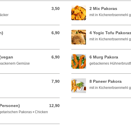
3,50
2 Mix Pakoras
3,50 EUR
äcker
mit in Kichererbsenmeh
n)
6,90
4 Yogic Tofu Pakora
6,90 EUR
mit in Kichererbsenmehl
 (vegan
6,90
6 Murg Pakora
6,90 EUR
gebackenem Gemüse
gebackenes Hühnerbrustfi
7,90
8 Paneer Pakora
7,90 EUR
mit in Kichererbsenmehl
 Personen)
12,90
12,90 EUR
etarischen Pakoras • Chicken