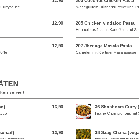
12,90
203 Coconut Chicken Pasta
12,90 EUR
o Currysauce
mit gegrilltem Hühnerbrustfilet und 
12,90
205 Chicken vindaloo Pasta
12,90 EUR
Hühnerbrustfilet mit Kartoffeln und S
12,90
207 Jheenga Masala Pasta
12,90 EUR
 Soße
Garnelen mit Kräftiger Masalasause.
TÄTEN
Reis serviert
an)
13,90
36 Shabhnam Curry 
13,90 EUR
auce
frische Champignons mit 
scharf)
13,90
38 Saag Chana (veg
13,90 EUR