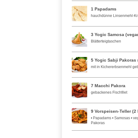
1 Papadams
hauchdünne Linsenmehl-Kr
3 Yogic Samosa (vega
Blätterteigtaschen
5 Yogic Sabji Pakoras
mit in Kichererbsenmehl 
7 Macchi Pakora
gebackenes Fischfilet
9 Vorspeisen-Teller (2
• Papadams • Samosas • veg
Pakoras