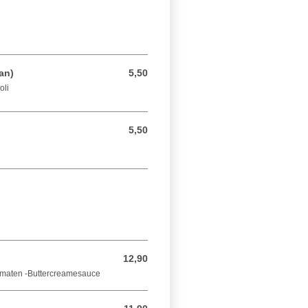
an)
5,50
5,50 EUR
oli
5,50
5,50 EUR
12,90
12,90 EUR
Tomaten -Buttercreamesauce