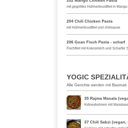
202 Mango Chicken Pasta
mit gegrilltes Hühnerbrustfilet in Mang
204 Chili Chicken Pasta
mit Hühnerbrustfilet und chilisause
206 Goan Fisch Pasta - scharf
Fischfilet mit Kokosmilch und Scharfer
YOGIC SPEZIALI
Alle Gerichte werden mit Basmati 
35 Rajma Masala (veg
Kidneybohnen mit Masalas
37 Chili Sabzi (vegan, 